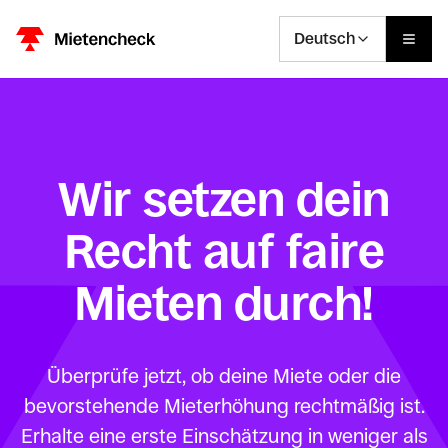
Deutsch
Wir setzen dein
Recht auf faire
Mieten durch!
Überprüfe jetzt, ob deine Miete oder die
bevorstehende Mieterhöhung rechtmäßig ist.
Erhalte eine erste Einschätzung in weniger als